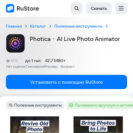
Скачать
Главная
Каталог
Полезные инструменты
Photica・AI Live Photo Animator
(
)
0,0
до 1 тыс
42.7 MB
0+
Рейтинг:
Нет оценок
Скачиваний
Размер
Возраст
:
:
:
Установить с помощью RuStore
Полезные инструменты
Проверено вручную и антив
Категория
:
Тег
:
Скриншоты