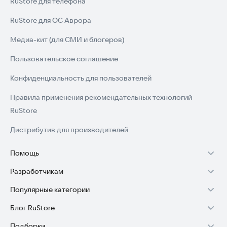
RuStore для телефона
RuStore для ОС Аврора
Медиа-кит (для СМИ и блогеров)
Пользовательское соглашение
Конфиденциальность для пользователей
Правила применения рекомендательных технологий
RuStore
Дистрибутив для производителей
Помощь
Разработчикам
Установка RuStore на TV
Популярные категории
Зарабатывать с RuStore
Установка RuStore на телефон
Блог RuStore
Игры для Android
Стать разработчиком
Установка RuStore в машину
Подборки