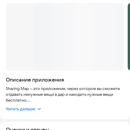
Описание приложения
Sharing Map – это приложение, через которое вы сможете
отдавать ненужные вещи в дар и находить нужные вещи
бесплатно.
Читать дальше
Вы можете быстро отдать или найти вещи следующих
категорий: техника, аксессуары и запчасти для машины,
товары для детей и животных, книги, растения, одежда, еда и
Оценки и отзывы
многое другое.