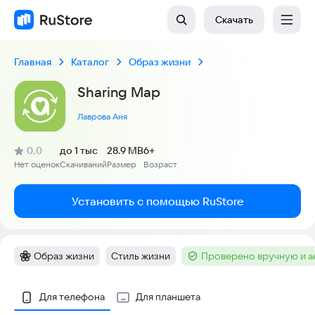
Скачать
Главная
Каталог
Образ жизни
Sharing Map
Лаврова Аня
(
)
0,0
до 1 тыс
28.9 MB
6+
Рейтинг:
Нет оценок
Скачиваний
Размер
Возраст
:
:
:
Установить с помощью RuStore
Образ жизни
Стиль жизни
Проверено вручную и 
Категория
:
Тег
:
Тег
:
Скриншоты
Для телефона
Для планшета