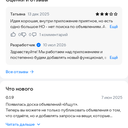
Не выбрасывайте ненужные вещи - отдайте тем, кто в них
Татьяна
13 дек 2025
нуждается. Не покупайте новые вещи - найдите у того, кто
Идея хорошая, внутри приложение приятное, но есть
отдает их бесплатно!
одно большое НО - нет поиска по объявлениям. А
Ещё
просматривать все подряд объявления - простите, но
Если у вас остались вопросы или есть предложения, как
0
0
1
комментарий
Нравится:
Не нравится:
нет. Поэтому удаляю.
улучшить наш сервис, свяжитесь с нами:
info@sharingmap.ru
Разработчик
10 июл 2026
Здравствуйте! Мы работаем над приложением и
постепенно будем добавлять новый функционал, в том
Ещё
числе и поиск. Надеемся, что вы после этого снова
будете пользоваться приложением!
Все отзывы
Что нового
Версия:
Дата:
0.1.9
7 июн 2025
Появилась доска объявлений «Ищут».
Теперь вы можете не только публиковать объявления о том,
что отдаёте, но и добавлять запросы на вещи, которые
хотели бы получить.
Читать дальше
В новом разделе мы также будем публиковать объявления о