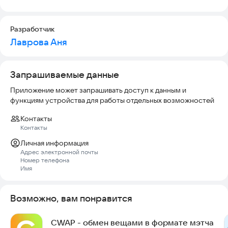
сборе вещей для благотворительных фондов и проектов.
Переключаться между разделами «Отдают» / «Ищут» можно
в левом верхнем углу.
Разработчик
Лаврова Аня
Запрашиваемые данные
Приложение может запрашивать доступ к данным и
функциям устройства для работы отдельных возможностей
Контакты
Контакты
Личная информация
Адрес электронной почты
Номер телефона
Имя
Возможно, вам понравится
CWAP - обмен вещами в формате мэтча