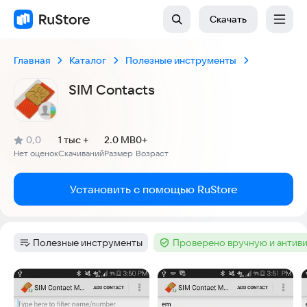
Скачать
Главная
Каталог
Полезные инструменты
SIM Contacts
(
)
0,0
1 тыс +
2.0 MB
0+
Рейтинг:
Нет оценок
Скачиваний
Размер
Возраст
:
:
:
Установить с помощью RuStore
Полезные инструменты
Проверено вручную и антив
Категория
:
Тег
:
Скриншоты