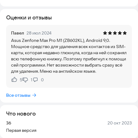
кто хочет сохранить резервную копию своих контактов. Оно
совместимо с большинством смартфонов и поддерживает
Оценки и отзывы
Android 5.x и выше.
С помощью этого приложения вы можете легко
Павел
28 июл 2024
экспортировать и сохранять контакты на телефон, чтобы
Asus Zenfone Max Pro M1 (ZB602KL), Android 9,0.
создать резервную копию. Это особенно удобно, если вы
Мощное средство для удаления всех контактов из SIM-
меняете SIM-карту или хотите перенести контакты на новый
карты, которая недавно глюкнула, когда на ней сохранял
телефон.
всю телефонную книжку. Поэтому прибегнул к помощи
сей программки. Нет возможности выбрать сразу всё
На данный момент приложение поддерживает работу с
для удаления. Меню на английском языке.
одной или двумя SIM-картами. Для каждой из них вы можете
получить информацию о состоянии, типе сети, режиме
5
1
0
Нравится:
Не нравится:
роуминга и других параметрах. Также отображаются такие
данные, как IMEI, IMSI, идентификатор абонента и
Все отзывы
информация о Wi-Fi-соединении.
Приложение позволяет добавлять новые контакты,
Что нового
редактировать существующие, фильтровать их по
различным критериям и сохранять только нужные. Это
Версия:
Дата:
36
20 окт 2023
помогает быстро находить нужные номера и управлять
Первая версия
списком контактов.