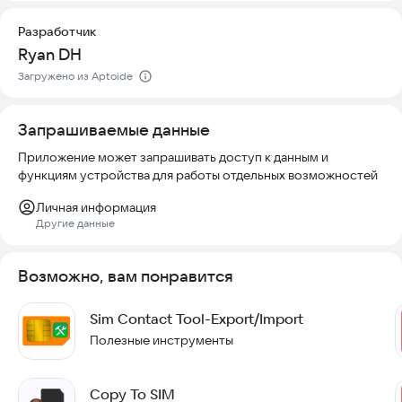
Для второй SIM-карты приложение также предоставляет
Разработчик
полезную информацию: IMEI, IMSI, название оператора,
Ryan DH
версию ПО и другие данные. Это удобно, если вы
Загружено из Aptoide
используете два номера и хотите иметь полный контроль
над обоими.
Запрашиваемые данные
Попробуйте это приложение — оно простое в
использовании, безопасное и помогает не потерять важные
Приложение может запрашивать доступ к данным и
контакты. Установите его прямо сейчас и наслаждайтесь
функциям устройства для работы отдельных возможностей
удобством управления SIM-картами.
Личная информация
Другие данные
Возможно, вам понравится
Sim Contact Tool-Export/Import
Полезные инструменты
Copy To SIM