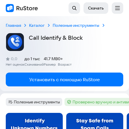
Скачать
Главная
Каталог
Полезные инструменты
Call Identify & Block
(
)
0,0
до 1 тыс
41.7 MB
0+
Рейтинг:
Нет оценок
Скачиваний
Размер
Возраст
:
:
:
Установить с помощью RuStore
Полезные инструменты
Проверено вручную и антив
Категория
:
Тег
:
Скриншоты