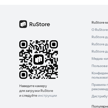
RuStore 
О RuStore
RuStore д
RuStore д
RuStore 
Медиа-кит
Пользова
Конфиден
пользова
Правила 
Наведите камеру
рекоменд
для загрузки RuStore
и следуйте
инструкции
Дистрибу
Популярн