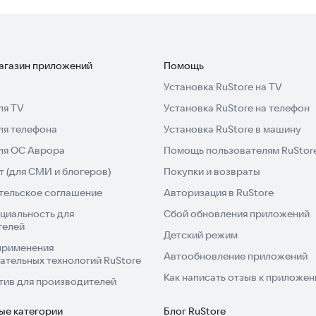
магазин приложений
Помощь
Установка RuStore на TV
ля TV
Установка RuStore на телефон
ля телефона
Установка RuStore в машину
для ОС Аврора
Помощь пользователям RuStor
 (для СМИ и блогеров)
Покупки и возвраты
тельское соглашение
Авторизация в RuStore
циальность для
Сбой обновления приложений
телей
Детский режим
применения
Автообновление приложений
ательных технологий RuStore
Как написать отзыв к приложе
тив для производителей
ые категории
Блог RuStore