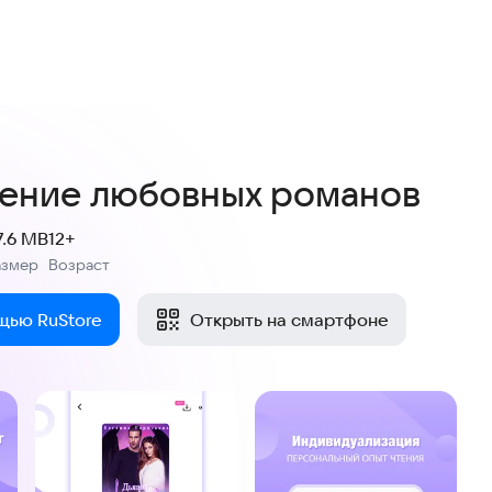
ение любовных романов
7.6 MB
12+
азмер
Возраст
:
щью RuStore
Открыть на смартфоне