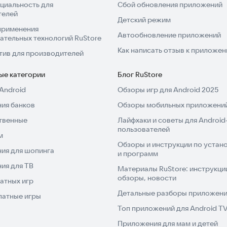
циальность для
Сбой обновления приложений
телей
Детский режим
применения
Автообновление приложений
ательных технологий RuStore
Как написать отзыв к приложе
тив для производителей
ые категории
Блог RuStore
Android
Обзоры игр для Android 2025
ия банков
Обзоры мобильных приложений
твенные
Лайфхаки и советы для Android
пользователей
м
Обзоры и инструкции по устано
ия для шопинга
и программ
ия для ТВ
Материалы RuStore: инструкци
обзоры, новости
атных игр
Детальные разборы приложений
латные игры
Топ приложений для Android T
Приложения для мам и детей