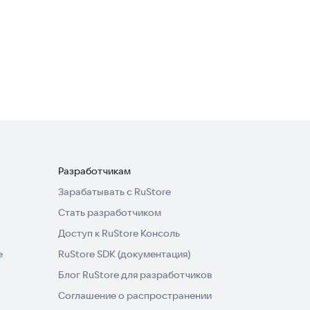
Meteor Speed Test 4G, 5G,
WiFi
Полезные инструменты
4,6
Разработчикам
Зарабатывать с RuStore
Стать разработчиком
Доступ к RuStore Консоль
e
RuStore SDK (документация)
Блог RuStore для разработчиков
Соглашение о распространении