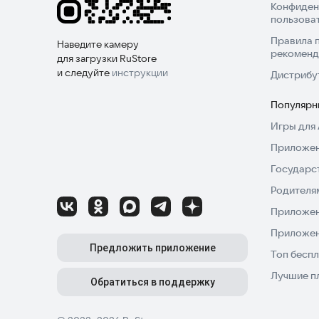
Конфиден
пользова
Правила 
Наведите камеру
рекоменд
для загрузки RuStore
и следуйте
инструкции
Дистрибу
Популярн
Игры для 
Приложен
Государс
Родителя
Приложен
Приложен
Предложить приложение
Топ беспл
Лучшие п
Обратиться в поддержку