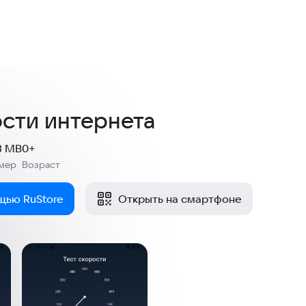
4,5
24 оценки
ости интернета
3 MB
0+
мер
Возраст
:
щью RuStore
Открыть на смартфоне