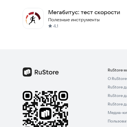
Мегабитус: тест скорости
Полезные инструменты
4,1
RuStore 
О RuStore
RuStore д
RuStore д
RuStore 
Медиа-кит
Пользова