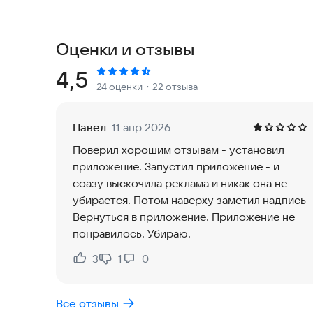
Измерение скорости - тест входящей скорости (
Mbps и мс.
Оценки и отзывы
Сохранение результатов - сохраняйте результ
чтобы отслеживать стабильность интернета со
Рейтинг:
4,5
24 оценки
・22 отзыва
oleg-vasilevsky1971@yandex.ru
Павел
11 апр 2026
Поверил хорошим отзывам - установил
приложение. Запустил приложение - и
соазу выскочила реклама и никак она не
убирается. Потом наверху заметил надпись
Вернуться в приложение. Приложение не
понравилось. Убираю.
3
1
0
Нравится:
Не нравится:
Все отзывы