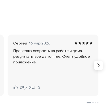
загрузка), исходящей (отдача) и задержки (пинг) в
аты тестов и просматривайте историю измерений,
 временем.
Сергей
16 мар 2026
Проверяю скорость на работе и дома,
результаты всегда точные. Очень удобное
приложение.
0
2
0
Нравится:
Не нравится: