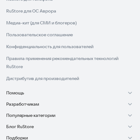
RuStore для ОС Аврора
Медиа-кит (для СМИ и блогеров)
Пользовательское соглашение
Конфиденциальность для пользователей
Правила применения рекомендательных технологий
RuStore
Дистрибутив для производителей
Помощь
Разработчикам
Установка RuStore на TV
Популярные категории
Зарабатывать с RuStore
Установка RuStore на телефон
Блог RuStore
Игры для Android
Стать разработчиком
Установка RuStore в машину
Подборки
Обзоры игр для Android 2025
Приложения банков