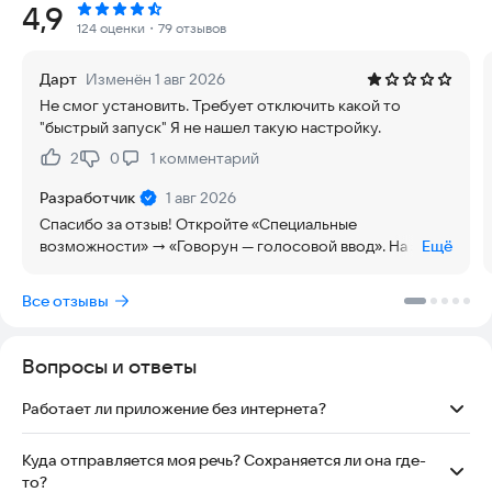
Рейтинг:
4,9
124 оценки
・79 отзывов
Распознавание речи происходит прямо на телефоне. Всё
работает автономно: в самолёте, в метро, в дороге, в
Дарт
Изменён 1 авг 2026
роуминге.
Не смог установить. Требует отключить какой то
"быстрый запуск" Я не нашел такую настройку.
Привычная клавиатура остаётся с вами — со свайпом,
эмодзи и всеми настройками, к которым вы привыкли.
2
0
1
комментарий
Нравится:
Не нравится:
Говорун живёт рядом, отдельной плавающей кнопкой
поверх любого приложения, и появляется только тогда,
Разработчик
1 авг 2026
когда нужен.
Спасибо за отзыв! Откройте «Специальные
возможности» → «Говорун — голосовой ввод». На этой
Ещё
Знаки препинания и заглавные буквы расставляются
странице включите только доступ к специальным
автоматически. Не помните, нужна ли запятая или как
возможностям, а «Быстрый запуск» оставьте
Все отзывы
пишется сложное слово — просто продиктуйте фразу, и всё
выключенным — он добавляет системную кнопку,
встанет на свои места.
которая может случайно отключить Говорун. Если не
получится — напишите на 4PDA в тему «Говорун» и
Вопросы и ответы
Голос остаётся с вами. Распознавание идёт локально, на
укажите модель телефона, поможем настроить.
самом устройстве. Записанная речь никуда не отправляется,
Работает ли приложение без интернета?
нигде не хранится и моментально удаляется после того, как
превращается в текст. В приложении нет рекламы,
Да. Интернет не нужен. Приложение работает в самолёте, в
телеметрии, аналитики и рекламных идентификаторов.
метро, в роуминге — где угодно.
Куда отправляется моя речь? Сохраняется ли она где-
Исходный код открыт и доступен для проверки.
то?