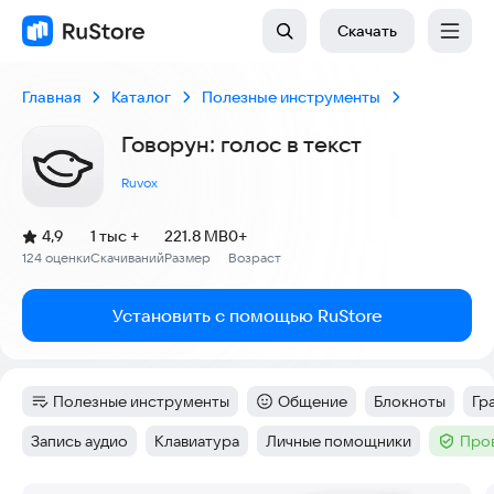
Скачать
Главная
Каталог
Полезные инструменты
Говорун: голос в текст
Ruvox
(
)
4,9
1 тыс +
221.8 MB
0+
Рейтинг:
124 оценки
Скачиваний
Размер
Возраст
:
:
:
Установить с помощью RuStore
Полезные инструменты
Общение
Блокноты
Гр
Категория
:
Категория
:
Тег
:
Те
Запись аудио
Клавиатура
Личные помощники
Про
Тег
:
Тег
:
Тег
:
Тег
: