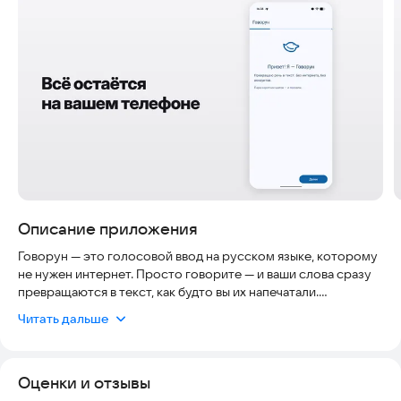
Скриншоты
Описание приложения
Говорун — это голосовой ввод на русском языке, которому
не нужен интернет. Просто говорите — и ваши слова сразу
превращаются в текст, как будто вы их напечатали.
Распознавание работает с молниеносной скоростью.
Читать дальше
Открыли мессенджер, заметки, почту, поиск или любую
другую форму — нажмите на плавающую кнопку Говоруна, и
Оценки и отзывы
можно начинать диктовать. Текст появится сам, без лишних
движений и без переключения клавиатуры.