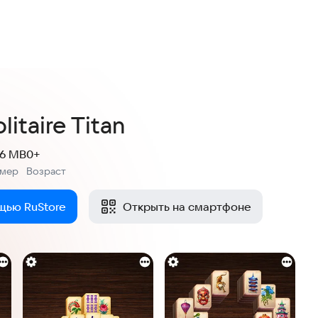
4,7
1 оценка
itaire Titan
.6 MB
0+
змер
Возраст
:
щью RuStore
Открыть на смартфоне