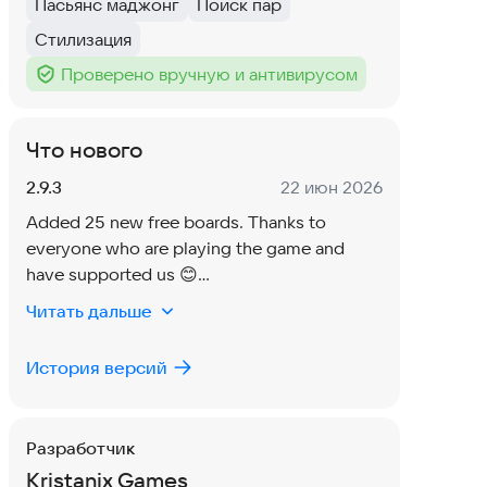
Пасьянс маджонг
Поиск пар
Тег
:
Тег
:
Стилизация
Тег
:
Проверено вручную и антивирусом
Тег
:
Что нового
Версия:
Дата:
2.9.3
22 июн 2026
Added 25 new free boards. Thanks to
everyone who are playing the game and
have supported us 😊
Previous Updates: Added 1300+ free boards,
Читать дальше
3 new free tile set, and lots more.
История версий
Разработчик
Kristanix Games