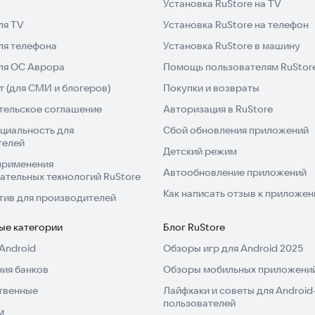
Установка RuStore на TV
ля TV
Установка RuStore на телефон
ля телефона
Установка RuStore в машину
для ОС Аврора
Помощь пользователям RuStor
 (для СМИ и блогеров)
Покупки и возвраты
тельское соглашение
Авторизация в RuStore
циальность для
Сбой обновления приложений
телей
Детский режим
применения
Автообновление приложений
ательных технологий RuStore
Как написать отзыв к приложе
тив для производителей
ые категории
Блог RuStore
Android
Обзоры игр для Android 2025
ия банков
Обзоры мобильных приложений
твенные
Лайфхаки и советы для Android
пользователей
м