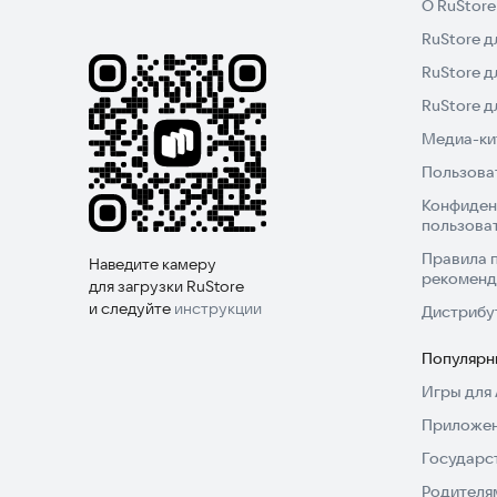
О RuStore
RuStore д
RuStore д
RuStore 
Медиа-кит
Пользова
Конфиден
пользова
Правила 
Наведите камеру
рекоменд
для загрузки RuStore
и следуйте
инструкции
Дистрибу
Популярн
Игры для 
Приложен
Государс
Родителя