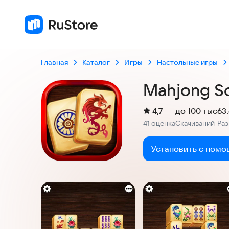
4
Главная
Каталог
Игры
Настольные игры
Mahjong Sol
(
)
4,7
до 100 тыс
63
Рейтинг:
41 оценка
Скачиваний
Ра
:
:
Установить с помо
Скриншоты