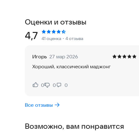
Маджонг — одна из самых любимых игр во всел
темпу, играть в Mahjong Titan с удовольствием
Оценки и отзывы
У этой замечательной игры много имен: в русск
на английском — Mah Jong, Majong или Top Mahjon
Рейтинг:
4,7
41 оценка
・4 отзыва
главная задача — находить пары одинаковых фи
Характеристики игры:
Игорь
27 мар 2026
Хороший, классический маджонг
• Более 3000 уникальных игровых полей!
• Ежедневно появляется новая доска для маджо
• 8 больших наборов высококачественных фише
0
0
0
Нравится:
Не нравится:
• 12 разнообразных фонов для игры.
• Интерфейс полностью оптимизирован для по
Все отзывы
• Множество интересных игровых целей и задач
• Графика сверхвысокого разрешения: 1080p HD
Возможно, вам понравится
Скачайте Mahjong Titan прямо сейчас и начните