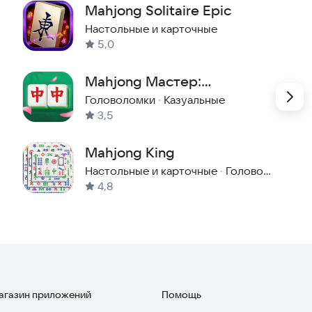
Mahjong Solitaire Epic
Настольные и карточные
5,0
Mahjong Мастер:
Ежедневный матч
Головоломки
·
Казуальные
3,5
Mahjong King
Настольные и карточные
·
Головоломки
4,8
магазин приложений
Помощь