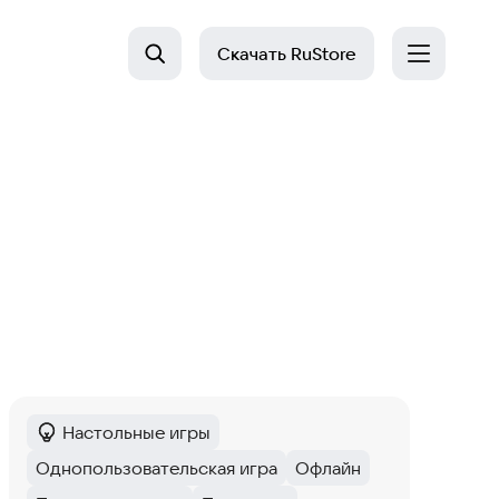
Скачать
RuStore
Настольные игры
Категория
:
Однопользовательская игра
Офлайн
Тег
:
Тег
: