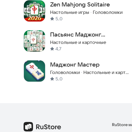
Zen Mahjong Solitaire
Настольные игры
·
Головоломки
5,0
Пасьянс Маджонг
Классический
Настольные и карточные
4,7
Маджонг Мастер
Головоломки
·
Настольные и карточные
5,0
RuStore 