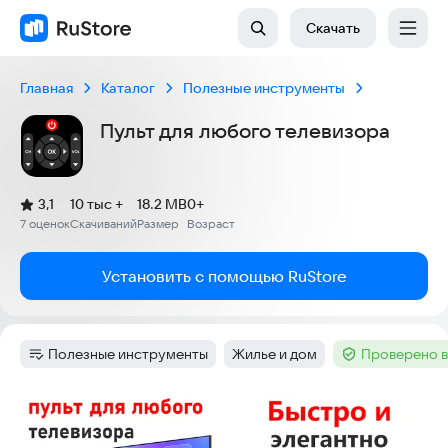
Скачать
Главная
Каталог
Полезные инструменты
Пульт для любого телевизора
(
)
3,1
10 тыс +
18.2 MB
0+
Рейтинг:
7 оценок
Скачиваний
Размер
Возраст
:
:
:
Установить с помощью RuStore
Полезные инструменты
Жилье и дом
Проверено в
Категория
:
Тег
:
Тег
:
Скриншоты