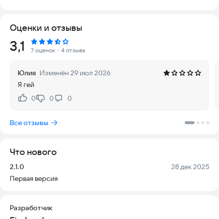
пульт потерялся, сели батарейки или вы просто хотите
управлять экраном с телефона.
Оценки и отзывы
Как это работает?
Рейтинг:
3,1
7 оценок
・4 отзыва
Чтобы всё заработало, ваш телефон и телевизор должны
быть подключены к одной Wi-Fi сети. Программа сама
Юлия
Изменён 29 июл 2026
найдет устройства и даст вам полный контроль. Если ваш
Я гей
телевизор не поддерживает Smart-функции, понадобится
встроенный инфракрасный порт на вашем смартфоне.
0
0
0
Нравится:
Не нравится:
Главные возможности:
Все отзывы
- 📺 **Поддержка всех брендов:** Работает с Samsung, LG,
Sony, Philips, TCL, Panasonic, Toshiba, DEXP и многими
Что нового
другими.
- 🔍 **Быстрый поиск каналов:** Удобно находить и
Версия:
Дата:
2.1.0
28 дек 2025
переключать любимые передачи.
Первая версия
- 🔊 **Полный контроль:** Включение и выключение,
громкость, смена каналов и источников сигнала.
- 📱 **Простой интерфейс:** Меню на русском языке,
Разработчик
понятное даже новичку.