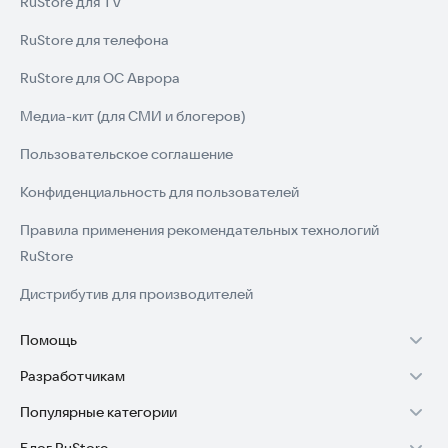
RuStore для TV
RuStore для телефона
RuStore для ОС Аврора
Медиа-кит (для СМИ и блогеров)
Пользовательское соглашение
Конфиденциальность для пользователей
Правила применения рекомендательных технологий
RuStore
Дистрибутив для производителей
Помощь
Разработчикам
Установка RuStore на TV
Популярные категории
Зарабатывать с RuStore
Установка RuStore на телефон