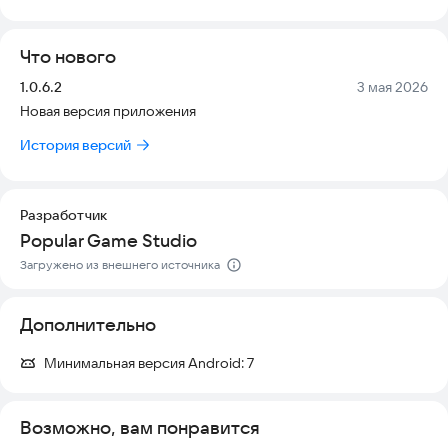
туристов.
Что нового
В последнее время популяция животных резко выросла, и
справиться с этим в одиночку невозможно. Мы приложим
Версия:
Дата:
1.0.6.2
3 мая 2026
все усилия, чтобы навести порядок и сделать жизнь
Новая версия приложения
обитателей счастливой. Ваша помощь критически важна для
успеха этого задания.
История версий
Большое спасибо за поддержку! Попробуйте поиграть
прямо сейчас и почувствуйте себя настоящим хранителем
зоопарка.
Разработчик
Popular Game Studio
Загружено из внешнего источника
Дополнительно
Минимальная версия Android:
7
Возможно, вам понравится