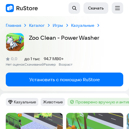
Скачать
Главная
Каталог
Игры
Казуальные
Zoo Clean - Power Washer
(
)
0,0
до 1 тыс
94.7 MB
0+
Рейтинг:
Нет оценок
Скачиваний
Размер
Возраст
:
:
:
Установить с помощью RuStore
Казуальные
Животные
Проверено вручную и ант
Категория
:
Тег
:
Тег
:
Скриншоты