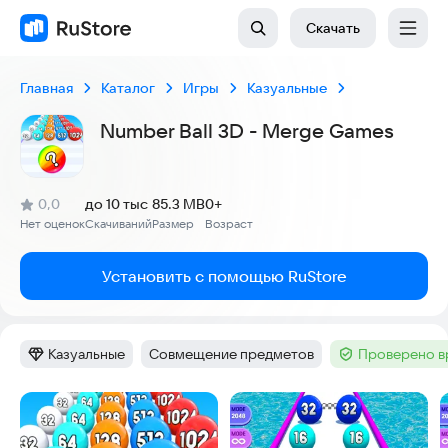
Скачать
Главная
Каталог
Игры
Казуальные
Number Ball 3D - Merge Games
(
)
0,0
до 10 тыс
85.3 MB
0+
Рейтинг:
Нет оценок
Скачиваний
Размер
Возраст
:
:
:
Установить с помощью RuStore
Казуальные
Совмещение предметов
Проверено в
Категория
:
Тег
:
Тег
:
Скриншоты