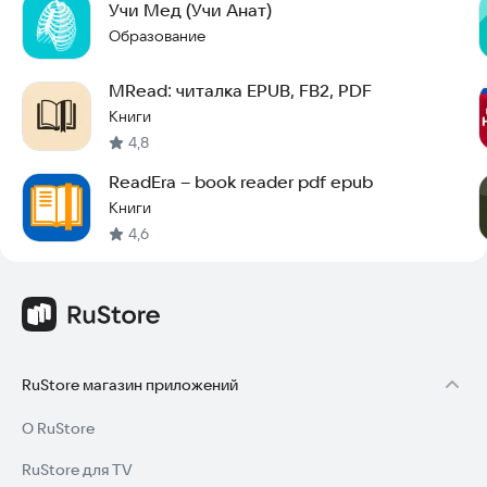
Учи Мед (Учи Анат)
Образование
MRead: читалка EPUB, FB2, PDF
Книги
4,8
ReadEra – book reader pdf epub
Книги
4,6
RuStore магазин приложений
О RuStore
RuStore для TV