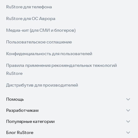
RuStore для телефона
RuStore для ОС Аврора
Медиа-кит (для СМИ и блогеров)
Пользовательское соглашение
Конфиденциальность для пользователей
Правила применения рекомендательных технологий
RuStore
Дистрибутив для производителей
Помощь
Разработчикам
Установка RuStore на TV
Популярные категории
Зарабатывать с RuStore
Установка RuStore на телефон
Блог RuStore
Игры для Android
Стать разработчиком
Установка RuStore в машину