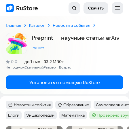
Скачать
Главная
Каталог
Новости и события
Preprint — научные статьи arXiv
Рок Кит
(
)
0,0
до 1 тыс
33.2 MB
0+
Рейтинг:
Нет оценок
Скачиваний
Размер
Возраст
:
:
:
Установить с помощью RuStore
Новости и события
Образование
Самосовершенс
Категория
:
Категория
:
Тег
:
Блоги
Энциклопедии
Математика
Проверено вруч
Тег
:
Тег
:
Тег
:
Тег
: