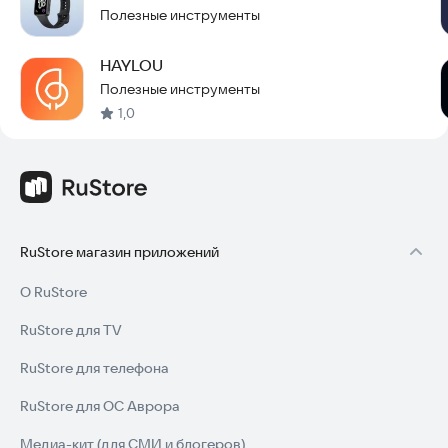
Полезные инструменты
HAYLOU
Полезные инструменты
1,0
RuStore магазин приложений
О RuStore
RuStore для TV
RuStore для телефона
RuStore для ОС Аврора
Медиа-кит (для СМИ и блогеров)