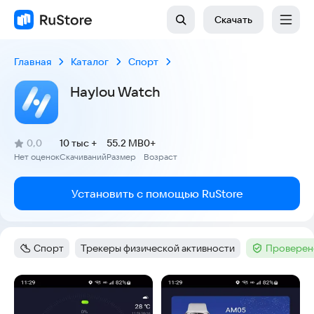
Скачать
Главная
Каталог
Спорт
Haylou Watch
(
)
0,0
10 тыс +
55.2 MB
0+
Рейтинг:
Нет оценок
Скачиваний
Размер
Возраст
:
:
:
Установить с помощью RuStore
Спорт
Трекеры физической активности
Проверен
Категория
:
Тег
:
Тег
:
Скриншоты