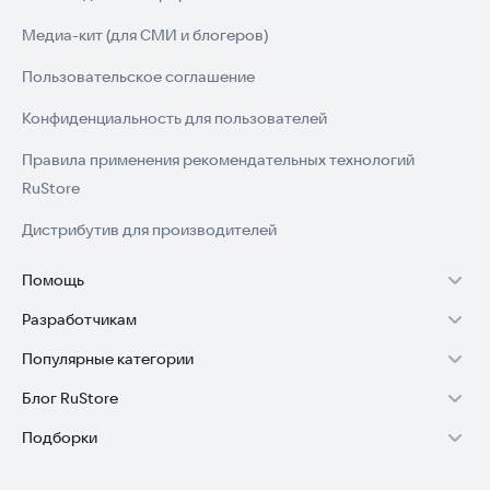
Медиа-кит (для СМИ и блогеров)
Пользовательское соглашение
Конфиденциальность для пользователей
Правила применения рекомендательных технологий
RuStore
Дистрибутив для производителей
Помощь
Разработчикам
Установка RuStore на TV
Популярные категории
Зарабатывать с RuStore
Установка RuStore на телефон
Блог RuStore
Игры для Android
Стать разработчиком
Установка RuStore в машину
Подборки
Обзоры игр для Android 2025
Приложения банков
Доступ к RuStore Консоль
Помощь пользователям RuStore
Игровой набор
Обзоры мобильных приложений 2025
Государственные
RuStore SDK (документация)