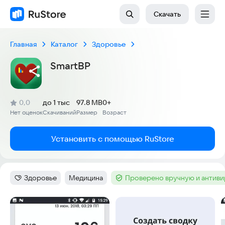
Скачать
Главная
Каталог
Здоровье
SmartBP
(
)
0,0
до 1 тыс
97.8 MB
0+
Рейтинг:
Нет оценок
Скачиваний
Размер
Возраст
:
:
:
Установить с помощью RuStore
Здоровье
Медицина
Проверено вручную и антив
Категория
:
Тег
:
Тег
:
Скриншоты