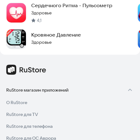
американскими и международными системами измерения
Сердечного Ритма - Пульсометр
роста и веса.
Здоровье
4,1
Попробуйте SmartBP прямо сейчас, чтобы взять контроль
над своим здоровьем в свои руки.
Кровяное Давление
Здоровье
RuStore магазин приложений
О RuStore
RuStore для TV
RuStore для телефона
RuStore для ОС Аврора