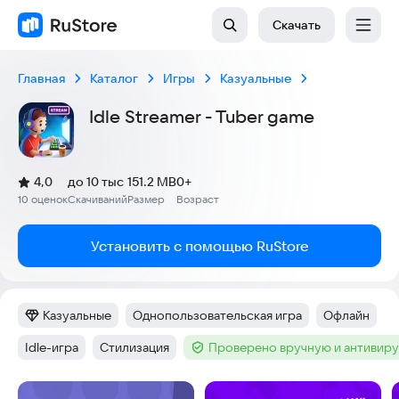
Скачать
Главная
Каталог
Игры
Казуальные
Idle Streamer - Tuber game
(
)
4,0
до 10 тыс
151.2 MB
0+
Рейтинг:
10 оценок
Скачиваний
Размер
Возраст
:
:
:
Установить с помощью RuStore
Казуальные
Однопользовательская игра
Офлайн
Категория
:
Тег
:
Тег
:
Idle-игра
Стилизация
Проверено вручную и антивир
Тег
:
Тег
:
Тег
:
Скриншоты