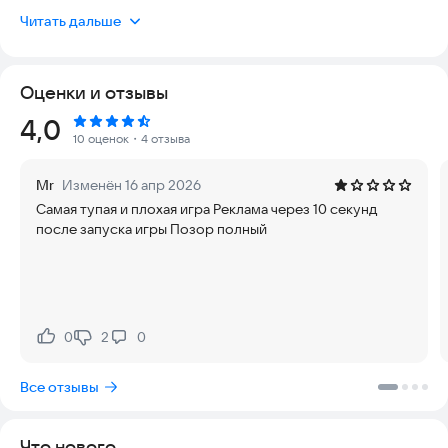
Проводите трансляции игр и станьте известным ютубером.
Читать дальше
Начните стрим
Оценки и отзывы
Успех уже на пороге. Хобби вроде игр или ведения блога
могут принести солидный доход. Пришло время стать
Рейтинг:
4,0
стримером! Создайте свой канал и играйте в самые
10 оценок
・4 отзыва
популярные игры. Сделайте свой игровой видеоблог
востребованным и начните путь к популярности на YouTube.
Mr
Изменён 16 апр 2026
Самая тупая и плохая игра Реклама через 10 секунд
Развивайте канал
после запуска игры Позор полный
Привлекайте новых подписчиков и станьте главным
инфлюэнсером в игровой индустрии. Общайтесь с
фолловерами и создайте преданное сообщество лайкеров.
Проводите прямые трансляции, собирайте лайки и донаты.
Зарабатывайте деньги и улучшайте студию с оборудованием,
0
2
0
Нравится:
Не нравится:
чтобы ваши стримы выглядели круче, чем у конкурентов.
Все отзывы
Зарабатывайте и станьте селебрити
Получите тысячи фолловеров и подписчиков, а также
Что нового