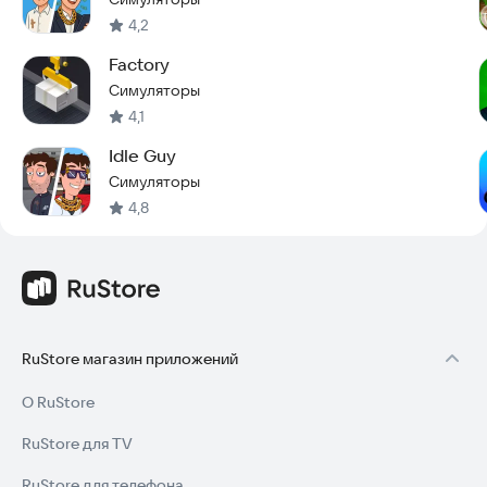
4,2
Factory
Симуляторы
4,1
Idle Guy
Симуляторы
4,8
RuStore магазин приложений
О RuStore
RuStore для TV
RuStore для телефона