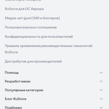
RuStore для ОС Аврора
Медиа-кит (для СМИ и блогеров)
Пользовательское соглашение
Конфиденциальность для пользователей
Правила применения рекомендательных технологий
RuStore
Дистрибутив для производителей
Помощь
Разработчикам
Установка RuStore на TV
Популярные категории
Зарабатывать с RuStore
Установка RuStore на телефон
Блог RuStore
Игры для Android
Стать разработчиком
Установка RuStore в машину
Подборки
Обзоры игр для Android 2025