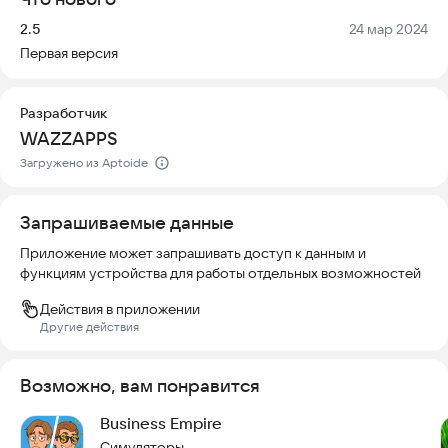
миллионы просмотров, став настоящей звездой интернета
и популярным блоггером.
Версия:
Дата:
2.5
24 мар 2024
Первая версия
Зарабатывайте много денег с каждого прямого эфира и
наслаждайтесь лайками от своего фандома.
Разработчик
Примерьте образ жизни популярного геймера в этом айдл-
WAZZAPPS
кликере — симуляторе ютубера!
Загружено из Aptoide
Запрашиваемые данные
Приложение может запрашивать доступ к данным и
функциям устройства для работы отдельных возможностей
Действия в приложении
Другие действия
Возможно, вам понравится
Business Empire
Симуляторы