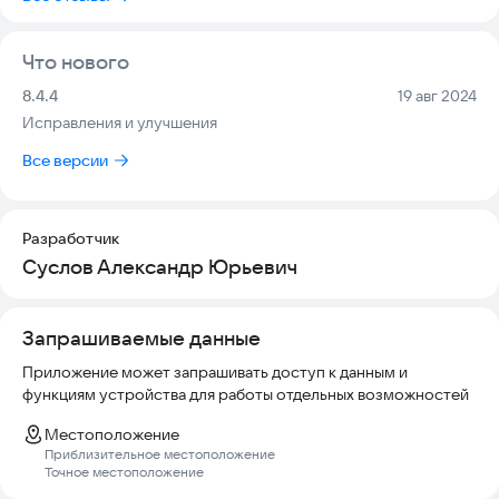
или водителю;
- движение водителя видно на карте;
- сохраняйте популярные адреса и быстро выбирайте их;
Что нового
- индивидуальные оповещения;
- после поездки оставьте отзыв - нам важно ваше мнение о
Версия:
Дата:
8.4.4
19 авг 2024
качестве обслуживания;
Исправления и улучшения
- услуга трезвый водитель;
- услуга доставка продуктов по городу.
Все версии
Такси Акбарс желает Вам счастливого пути!
Разработчик
Суслов Александр Юрьевич
Запрашиваемые данные
Приложение может запрашивать доступ к данным и
функциям устройства для работы отдельных возможностей
Местоположение
Приблизительное местоположение
Точное местоположение