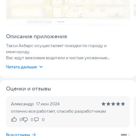
Описание приложения
Такси Акбарс осуществляет поездки по городу и
межгороду.
Вас ждут вежливые водители и чистые ухоженные
автомобили.
Читать дальше
Документы за проезд межгород предоставляются в полном
объеме.
Оценки и отзывы
Основные возможности приложения:
- вызов такси без звонка диспетчеру, ваш заказ сразу видят
все автомобили;
Александр
17 июн 2024
- предварительный расчет стоимости поездки;
отлично все работает, спасибо разработчикам
- расчёт за поездку банковской картой;
- приложение показывает информацию о водителе и его
0
0
0
Нравится:
Не нравится:
автомобиле;
- вы можете предложить свой заказ понравившейся машине
Все отзывы