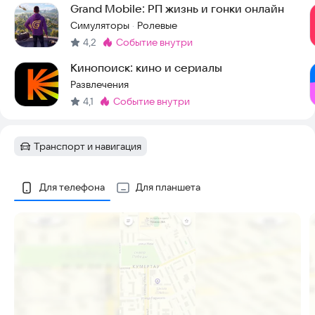
Grand Mobile: РП жизнь и гонки онлайн
Симуляторы
Ролевые
·
4,2
событие внутри
Метка
:
Кинопоиск: кино и сериалы
Развлечения
4,1
событие внутри
Метка
:
Транспорт и навигация
Категория
:
Скриншоты
Для телефона
Для планшета