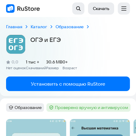
Скачать
Главная
Каталог
Образование
ОГЭ и ЕГЭ
(
)
0,0
1 тыс +
30.6 MB
0+
Рейтинг:
Нет оценок
Скачиваний
Размер
Возраст
:
:
:
Установить с помощью RuStore
Образование
Проверено вручную и антивирусом
Категория
:
Тег
:
Скриншоты