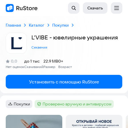
Скачать
Главная
Каталог
Покупки
L’VIBE - ювелирные украшения
Секвения
(
)
0,0
до 1 тыс
22.9 MB
0+
Рейтинг:
Нет оценок
Скачиваний
Размер
Возраст
:
:
:
Установить с помощью RuStore
Покупки
Проверено вручную и антивирусом
Категория
:
Тег
:
Скриншоты