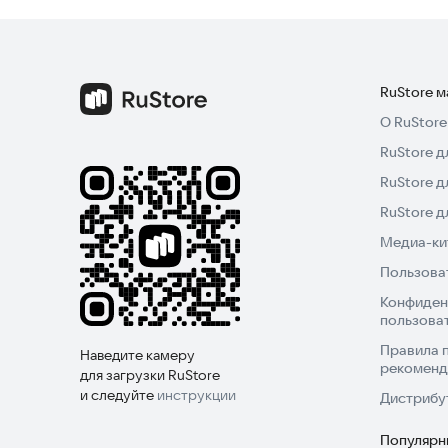
RuStore 
О RuStore
RuStore д
RuStore д
RuStore 
Медиа-кит
Пользова
Конфиден
пользова
Правила 
Наведите камеру
рекоменд
для загрузки RuStore
и следуйте
инструкции
Дистрибу
Популярн