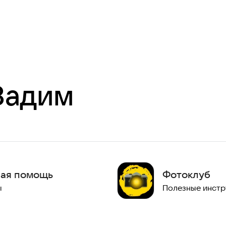
Вадим
нная помощь
Фотоклуб
ы
Полезные инст