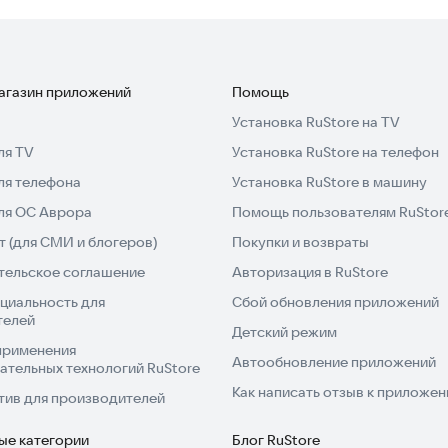
магазин приложений
Помощь
Установка RuStore на TV
ля TV
Установка RuStore на телефон
ля телефона
Установка RuStore в машину
для ОС Аврора
Помощь пользователям RuStor
 (для СМИ и блогеров)
Покупки и возвраты
тельское соглашение
Авторизация в RuStore
циальность для
Сбой обновления приложений
телей
Детский режим
применения
Автообновление приложений
ательных технологий RuStore
Как написать отзыв к приложе
тив для производителей
ые категории
Блог RuStore