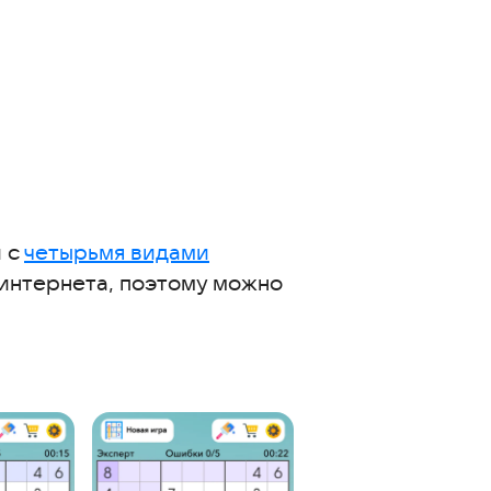
й с
четырьмя видами
з интернета, поэтому можно