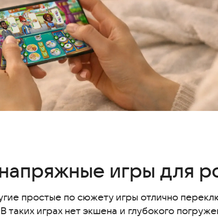
для родителей
напряжные игры для р
угие простые по сюжету игры отлично перек
В таких играх нет экшена и глубокого погруже
сные головоломки офлайн