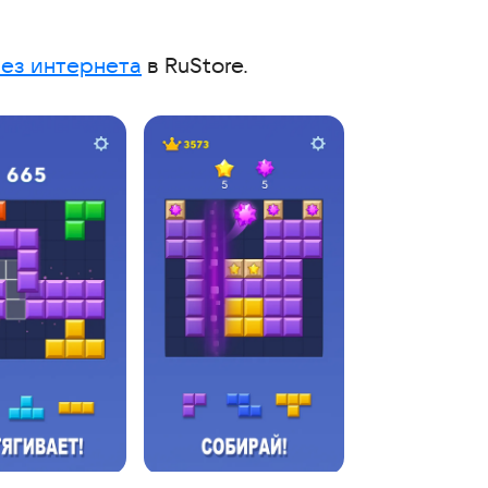
без интернета
в RuStore.