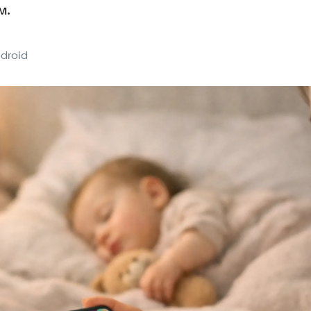
м.
droid