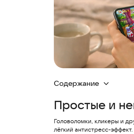
Содержание
Простые и ненапряжные игры 
Простые и не
Мир домовят: три в ряд
Блок бласт
Головоломки, кликеры и др
Судоку
лёгкий антистресс-эффект. 
Игры без интернета — интере