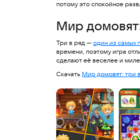
потому это спокойное разв
Сюжетные — для погружения
Весёлая Ферма
Мир домовят:
Легенды Поместья
SimCity BuildIt
Три в ряд —
один из самых 
Шерлок: Поиск скрытых предм
времени, поэтому игра отл
Весёлые и развлекательные
сделают её веселее и миле
Ферма и город
Скачать
Мир домовят: три 
Поиск предметов: СССР
Мастер желе
Лучшие игры для мам
Кулинарное Безумие
Tiles Survive! – Мир плиток
Мастер сборки
Слова: Игра в слова