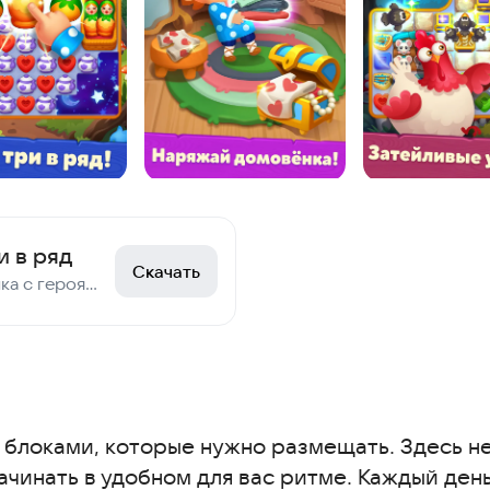
 вместе с ребёнком
ры для детей 3-4 лет
лышей
и в ряд
тей
Скачать
Три-в-ряд головоломка с героями сказок! Бесплатная игра без интернета и рекламы!
ля родителей
телей
 блоками, которые нужно размещать. Здесь не
чинать в удобном для вас ритме. Каждый день 