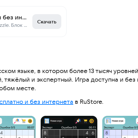
Блок бласт - игры без интернета
Скачать
Тетрис Пазл. Block Puzzle. Блок Пазл.тетрис бесплатно. головоломки. Пазлы игры.
ском языке, в котором более 13 тысяч уровне
ий, тяжёлый и экспертный. Игра доступна и бе
любом месте.
есплатно и без интернета
в RuStore.