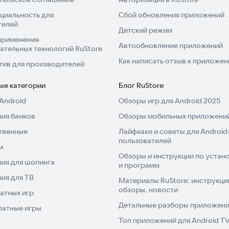
циальность для
Сбой обновления приложений
телей
Детский режим
применения
Автообновление приложений
ательных технологий RuStore
Как написать отзыв к приложе
тив для производителей
ые категории
Блог RuStore
Android
Обзоры игр для Android 2025
ия банков
Обзоры мобильных приложений
твенные
Лайфхаки и советы для Android
пользователей
м
Обзоры и инструкции по устано
ия для шопинга
и программ
ия для ТВ
Материалы RuStore: инструкци
обзоры, новости
атных игр
Детальные разборы приложений
латные игры
Топ приложений для Android T