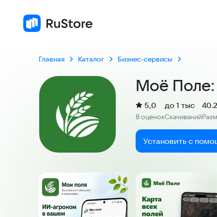
Главная
Каталог
Бизнес-сервисы
Моё Поле:
(
)
5,0
до 1 тыс
40.
Рейтинг:
8 оценок
Скачиваний
Раз
:
:
Установить с помо
Скриншоты