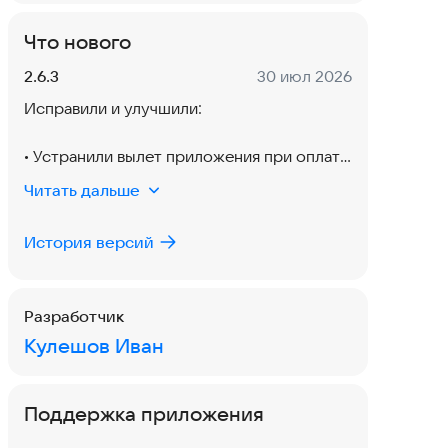
Что нового
Версия:
Дата:
2.6.3
30 июл 2026
Исправили и улучшили:
• Устранили вылет приложения при оплате
подписки
Читать дальше
• Исправили вылет на карте при работе с
контуром поля
История версий
• Ответы ИИ-агронома стали читаемыми:
заголовки и списки
вместо звёздочек
Разработчик
• «Операции» теперь «Журнал работ» —
Кулешов Иван
записи пригодятся
для отчётности и расчёта себестоимости
• Понятнее, что даёт Pro: ИИ-агроном с
Поддержка приложения
разбором фото,
отчёт по полю в PDF, сравнение