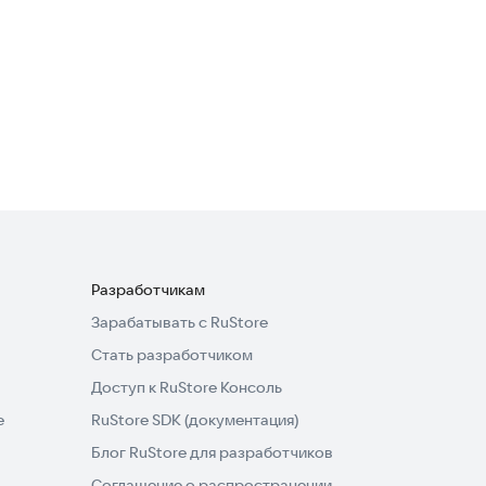
Area Calculator For Land
Транспорт и навигация
Разработчикам
Зарабатывать с RuStore
Стать разработчиком
Доступ к RuStore Консоль
e
RuStore SDK (документация)
Блог RuStore для разработчиков
Соглашение о распространении