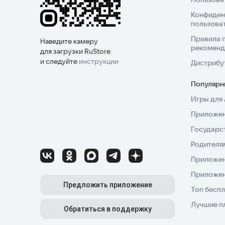
Конфиден
пользова
Правила 
Наведите камеру
рекоменд
для загрузки RuStore
и следуйте
инструкции
Дистрибу
Популярн
Игры для 
Приложен
Государс
Родителя
Приложен
Приложен
Предложить приложение
Топ беспл
Лучшие п
Обратиться в поддержку