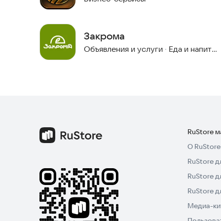
Закрома
Объявления и услуги
·
Еда и напитки
RuStore 
О RuStore
RuStore д
RuStore д
RuStore 
Медиа-кит
Пользова