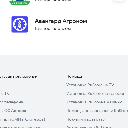
Авангард Агроном
Бизнес-сервисы
магазин приложений
Помощь
Установка RuStore на TV
ля TV
Установка RuStore на телефон
ля телефона
Установка RuStore в машину
для ОС Аврора
Помощь пользователям RuStor
 (для СМИ и блогеров)
Покупки и возвраты
тельское соглашение
Авторизация в RuStore