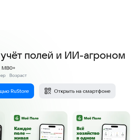
5,0
8 оценок
 учёт полей и ИИ-агроном
2 MB
0+
мер
Возраст
:
щью RuStore
Открыть на смартфоне