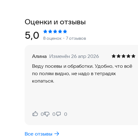
вопросы в чате, предупреждает о заморозках и
🌱 ВОЗМОЖНОСТИ
Оценки и отзывы
• Карта полей со спутника — нарисуйте границы
• История сезонов и севооборот по каждому по
Рейтинг:
5,0
8 оценок
・7 отзывов
• Проблемные зоны с фото — болезни, вредител
• Журнал агроопераций — посев, подкормки, об
• Погода по координатам вашего поля на 7 дней
Алина
Изменён 26 апр 2026
• Аналитика урожайности по полям и культурам
Веду посевы и обработки. Удобно, что всё
• Отчёты PDF и CSV — для банка, страховой и с
по полям видно, не надо в тетрадях
копаться.
💚 ТАРИФЫ
Приложение бесплатно. Pro — безлимит полей, 
агрономом без ограничений.
Для кого: фермерские хозяйства (КФХ), агроно
0
0
0
Нравится:
Не нравится:
участком.
Все отзывы
«Моё Поле» — это учёт полей, дневник агроно