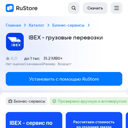
Скачать
Главная
Каталог
Бизнес-сервисы
IBEX - грузовые перевозки
(
)
0,0
до 1 тыс
31.2 MB
0+
Рейтинг:
Нет оценок
Скачиваний
Размер
Возраст
:
:
:
Установить с помощью RuStore
Бизнес-сервисы
Проверено вручную и антивирусом
Категория
:
Тег
:
Скриншоты