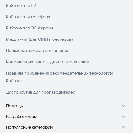
RuStore для TV
RuStore для телефона
RuStore для ОС Аврора
Медиа-кит (для СМИ и блогеров)
Пользовательское соглашение
Конфиденциальность для пользователей
Правила применения рекомендательных технологий
RuStore
Дистрибутив для производителей
Помощь
Разработчикам
Установка RuStore на TV
Популярные категории
Зарабатывать с RuStore
Установка RuStore на телефон