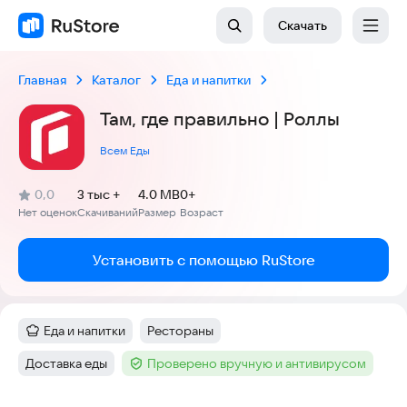
Скачать
Главная
Каталог
Еда и напитки
Там, где правильно | Роллы
Всем Еды
(
)
0,0
3 тыс +
4.0 MB
0+
Рейтинг:
Нет оценок
Скачиваний
Размер
Возраст
:
:
:
Установить с помощью RuStore
Еда и напитки
Рестораны
Категория
:
Тег
:
Доставка еды
Проверено вручную и антивирусом
Тег
:
Тег
: