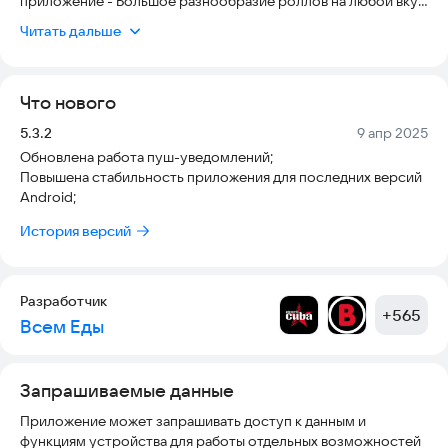
приложение - Большое разнообразие роллов на любой вкус
- Простой и удобный формат для заказа. Наша кухня В меню
Читать дальше
вы найдете: роллы, суши, сеты, закуски и много других
аппетитных блюд. Почему именно мы? - Используем только
свежие и качественные ингредиенты. - Доставляем вовремя.
Что нового
- Нам важно ваше мнение. Прислушиваемся к каждому
отзыву. - Наша служба поддержки быстро и четко поможет
Версия:
Дата:
5.3.2
9 апр 2025
разобраться в любой возникшей ситуации. Акции Следите за
Обновлена работа пуш-уведомлений;
скидками и акциями в приложении и в социальных сетях.
Повышена стабильность приложения для последних версий
Ссылка на сайт
там-где-правильно.рф
Android;
История версий
Разработчик
+
565
Всем Еды
Запрашиваемые данные
Приложение может запрашивать доступ к данным и
функциям устройства для работы отдельных возможностей