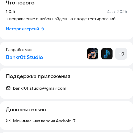
Что нового
чтобы можно было вернуться к ним позже.
Версия:
Дата:
1.0.5
4 авг 2026
Офлайн‑подготовка: есть режим «скачать/подготовить»
+ исправление ошибок найденных в ходе тестирований
план, чтобы важные данные были под рукой даже при слабом
интернете.
История версий
Персонализация:
план на нужное количество дней;
Разработчик
подбор под интересы (прогулки, культура, гастро, музеи,
+
9
Bankr0t Studio
парки, виды и т.д.).
Поддержка приложения
bankr0t.studio@gmail.com
Дополнительно
Минимальная версия Android:
7