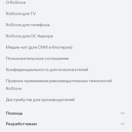
О RuStore
RuStore для TV
RuStore для телефона
RuStore для ОС Аврора
Медиа-кит (для СМИ и блогеров)
Пользовательское соглашение
Конфиденциальность для пользователей
Правила применения рекомендательных технологий
RuStore
Дистрибутив для производителей
Помощь
Разработчикам
Установка RuStore на TV