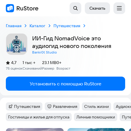
Скачать
Главная
Каталог
Путешествия
ИИ-Гид NomadVoice это
аудиогид нового поколения
Bankr0t Studio
(
)
4,7
1 тыс +
23.1 MB
0+
Рейтинг:
75 оценок
Скачиваний
Размер
Возраст
:
:
:
Установить с помощью RuStore
Путешествия
Развлечения
Стиль жизни
Аудиок
Категория
:
Категория
:
Тег
:
Тег
:
Гостиницы и жилье для отпуска
Личные помощники
Пут
Тег
:
Тег
:
Тег
: