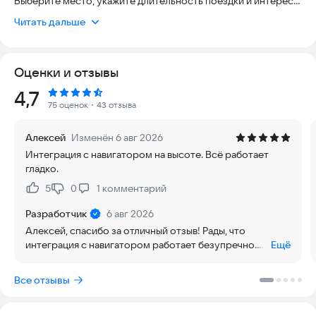
Выберите место, укажите длительность поездки и интересы
— приложение поможет составить насыщенную экскурсию:
Читать дальше
что посмотреть, в каком порядке идти и где сделать
остановки.
Оценки и отзывы
Что умеет Nomad Voice:
Экскурсия за минуту: генерирует обзор города и подборку
Рейтинг:
4,7
самых интересных мест с краткими рассказами.
75 оценок
・43 отзыва
Маршруты и точки: показывает список
Алексей
Изменён 6 авг 2026
достопримечательностей и готовые маршруты по городу.
Интеграция с навигатором на высоте. Всё работает
гладко.
Карта и навигатор: открывает выбранные места в навигации,
стараясь вести к точному POI (а не «в точку на карте»).
5
0
1
комментарий
Нравится:
Не нравится:
Аудиогид: может озвучивать материалы экскурсии (удобно в
Разработчик
6 авг 2026
дороге и на прогулке).
Алексей, спасибо за отличный отзыв! Рады, что
интеграция с навигатором работает безупречно.
Ещё
ИИ‑чат «Гид»: задавайте вопросы про город, районы,
Именно для этого мы и создавали Nomad Voice, чтобы
историю, культуру, варианты прогулок — можно писать
голосовой гид и маршруты делали путешествия по-
Все отзывы
текстом или отправлять голосовые сообщения.
настоящему комфортными. Приятных поездок и новых
открытий с нашим аудиогидом!
Сохранение прогресса: ваши планы и чаты сохраняются,