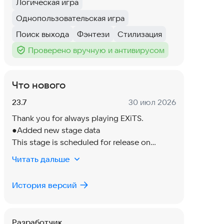
Логическая игра
Тег
:
Однопользовательская игра
Тег
:
Поиск выхода
Фэнтези
Стилизация
Тег
:
Тег
:
Тег
:
Проверено вручную и антивирусом
Тег
:
Что нового
Версия:
Дата:
23.7
30 июл 2026
Thank you for always playing EXiTS.
●Added new stage data
This stage is scheduled for release on
August 1.
Читать дальше
●Enabled the mini-game feature (beta) on
some devices
История версий
●Fixed various minor bugs.
The next stage is scheduled for release on
August 15.
Разработчик