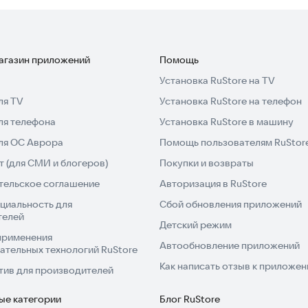
магазин приложений
Помощь
Установка RuStore на TV
ля TV
Установка RuStore на телефон
ля телефона
Установка RuStore в машину
для ОС Аврора
Помощь пользователям RuStor
 (для СМИ и блогеров)
Покупки и возвраты
тельское соглашение
Авторизация в RuStore
циальность для
Сбой обновления приложений
телей
Детский режим
применения
Автообновление приложений
ательных технологий RuStore
Как написать отзыв к приложе
тив для производителей
ые категории
Блог RuStore