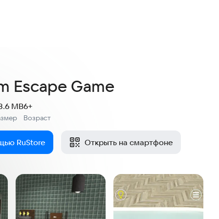
om Escape Game
8.6 MB
6+
азмер
Возраст
:
щью RuStore
Открыть на смартфоне