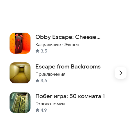
равлением, поэтому она отлично подходит даже для
пользоваться подсказками. Новые уровни добавляются
Obby Escape: Cheese
Breakout
Казуальные
·
Экшен
3,5
Escape from Backrooms
Приключения
3,6
Побег игра: 50 комната 1
Головоломки
4,9