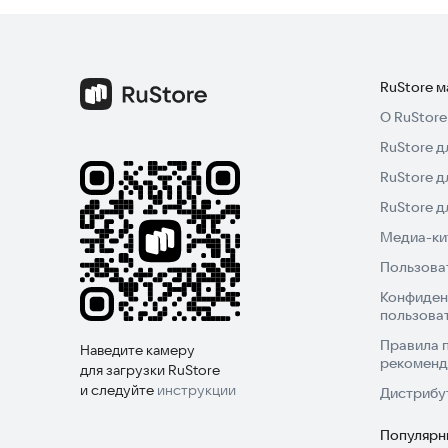
□■ Обычные ■□ (70+ уровней)
- Снежный купол
- Фабрика роботов
- Бумажная страна
RuStore 
- и другие.
О RuStore
RuStore д
□■ Сложные ■□ (15+ уровней)
RuStore д
- Суши
- Страна чудес
RuStore 
- ЛУНА
Медиа-кит
- и другие.
Пользова
Конфиден
□■ Ежемесячные ■□*(40+ уровней)
пользова
- Дом фей
Правила 
- Летняя ночь
Наведите камеру
рекоменд
для загрузки RuStore
- Рождество
и следуйте
инструкции
Дистрибу
- и другие.
Популярн
□■ Ежедневные ■□(4+ уровня)