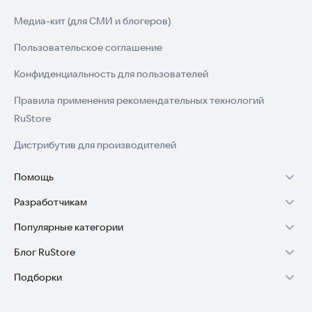
Медиа-кит (для СМИ и блогеров)
Пользовательское соглашение
Конфиденциальность для пользователей
Правила применения рекомендательных технологий
RuStore
Дистрибутив для производителей
Помощь
Разработчикам
Установка RuStore на TV
Популярные категории
Зарабатывать с RuStore
Установка RuStore на телефон
Блог RuStore
Игры для Android
Стать разработчиком
Установка RuStore в машину
Подборки
Обзоры игр для Android 2025
Приложения банков
Доступ к RuStore Консоль
Помощь пользователям RuStore
Игровой набор
Обзоры мобильных приложений 2025
Государственные
RuStore SDK (документация)
Покупки и возвраты