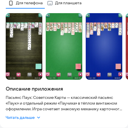
Скриншоты
Для телефона
Для планшета
Описание приложения
Пасьянс Паук: Советские Карты — классический пасьянс
«Паук» и отдельный режим «Паучиха» в тёплом винтажном
оформлении. Игра сочетает знакомую механику карточного
пасьянса и атмосферу советской эпохи: уникальные
Читать дальше
советские и русские карты с ретро-иллюстрациями в стиле
полиграфии, простое управление и удобный интерфейс для