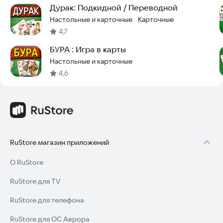
Дурак: Подкидной / Переводной
Почему стоит играть:
Настольные и карточные
Карточные
·
• Тёплая ретро-атмосфера и стильные советские
4,7
иллюстрации.
• Подходит для коротких перерывов, тренировки логики и
БУРА : Игра в карты
стратегического мышления.
Настольные и карточные
• Идеален для новичков (режим 1 масть) и для тех, кто любит
4,6
серьёзный вызов (4 масти).
• Можно играть оффлайн и одной рукой на телефоне.
https://www.warlockstudio.com
RuStore магазин приложений
О RuStore
RuStore для TV
RuStore для телефона
RuStore для ОС Аврора