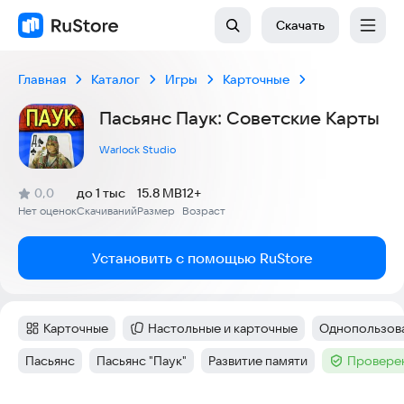
Скачать
Главная
Каталог
Игры
Карточные
Пасьянс Паук: Советские Карты
Warlock Studio
(
)
0,0
до 1 тыс
15.8 MB
12+
Рейтинг:
Нет оценок
Скачиваний
Размер
Возраст
:
:
:
Установить с помощью RuStore
Карточные
Настольные и карточные
Однопользова
Категория
:
Категория
:
Тег
:
Пасьянс
Пасьянс "Паук"
Развитие памяти
Проверен
Тег
:
Тег
:
Тег
:
Тег
: