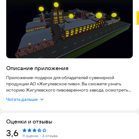
Описание приложения
Приложение-подарок для обладателей сувенирной
продукции АО «Жигулевское пиво». Вы сможете узнать
историю Жигулевского пивоваренного завода, осмотреть
уникальные здания 19ого века, своими руками сварить
Читать дальше
настоящее Жигулевское пиво!
Оценки и отзывы
Рейтинг:
3,6
11 оценок
・4 отзыва