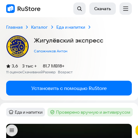
Скачать
Главная
Каталог
Еда и напитки
Жигулёвский экспресс
Сапожников Антон
(
)
3,6
3 тыс +
81.7 MB
18+
Рейтинг:
11 оценок
Скачиваний
Размер
Возраст
:
:
:
Установить с помощью RuStore
Еда и напитки
Проверено вручную и антивирусом
Категория
:
Тег
:
Скриншоты