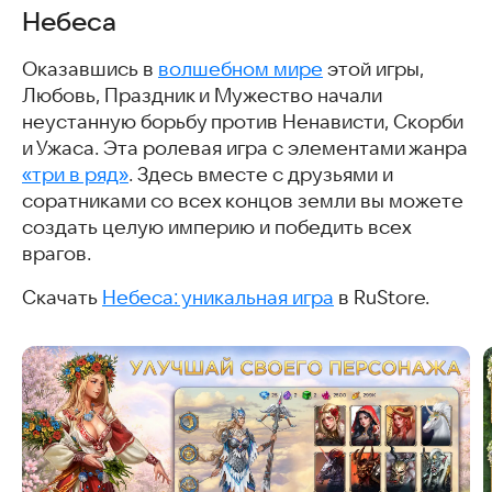
Небеса
Оказавшись в
волшебном мире
этой игры,
Любовь, Праздник и Мужество начали
неустанную борьбу против Ненависти, Скорби
и Ужаса. Эта ролевая игра с элементами жанра
«три в ряд»
. Здесь вместе с друзьями и
соратниками со всех концов земли вы можете
создать целую империю и победить всех
врагов.
Скачать
Небеса: уникальная игра
в RuStore.