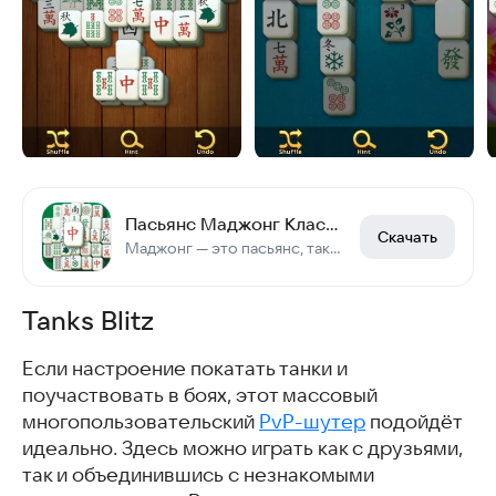
Пасьянс Маджонг Классический
Скачать
Маджонг — это пасьянс, также известный как Шанхай
Tanks Blitz
Если настроение покатать танки и
поучаствовать в боях, этот массовый
многопользовательский
PvP-шутер
подойдёт
идеально. Здесь можно играть как с друзьями,
так и объединившись с незнакомыми