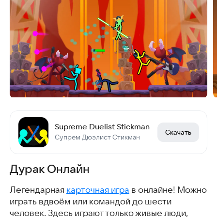
Supreme Duelist Stickman
Скачать
Супрем Дюэлист Стикман
Дурак Онлайн
Легендарная
карточная игра
в онлайне! Можно
играть вдвоём или командой до шести
человек. Здесь играют только живые люди,