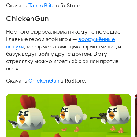
Скачать
Tanks Blitz
в RuStore.
ChickenGun
Немного сюрреализма никому не помешает.
Главные герои этой игры —
вооружённые
петухи
, которые с помощью взрывных яиц и
базук ведут войну друг с другом. В эту
стрелялку можно играть «5 х 5» или против
всех.
Скачать
ChickenGun
в RuStore.