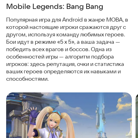
Mobile Legends: Bang Bang
Популярная игра для Android в жанре MOBA, в
которой настоящие игроки сражаются друг с
другом, используя команду любимых героев.
Бои идут в режиме «5 х 5», а ваша задача —
победить всех врагов и боссов. Одна из
особенностей игры — алгоритм подбора
игроков: здесь репутация, очки и статистика
ваших героев определяются их навыками и
способностями.