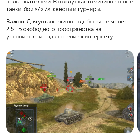
пользователями. Вас ждут кастомизированные
танки, бои «7 х 7», квесты и турниры.
Важно
. Для установки понадобятся не менее
2,5 ГБ свободного пространства на
устройстве и подключение к интернету.