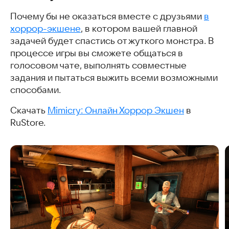
Почему бы не оказаться вместе с друзьями
в
хоррор-экшене
, в котором вашей главной
задачей будет спастись от жуткого монстра. В
процессе игры вы сможете общаться в
голосовом чате, выполнять совместные
задания и пытаться выжить всеми возможными
способами.
Скачать
Mimicry: Онлайн Хоррор Экшен
в
RuStore.