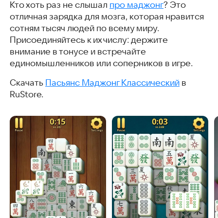
Кто хоть раз не слышал
про маджонг
? Это
отличная зарядка для мозга, которая нравится
сотням тысяч людей по всему миру.
Присоединяйтесь к их числу: держите
внимание в тонусе и встречайте
единомышленников или соперников в игре.
Скачать
Пасьянс Маджонг Классический
в
RuStore.