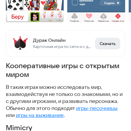
Дурак Онлайн
Скачать
Карточная игра по сети и с друзьями. Переводной дурак. Подкидной дурак.
Кооперативные игры с открытым
миром
В таких играх можно исследовать мир,
взаимодействуя не только со знакомыми, но и
с другими игроками, и развивать персонажа.
Обычно для этого подходят
игры-песочницы
или
игры на выживание
.
Mimicry