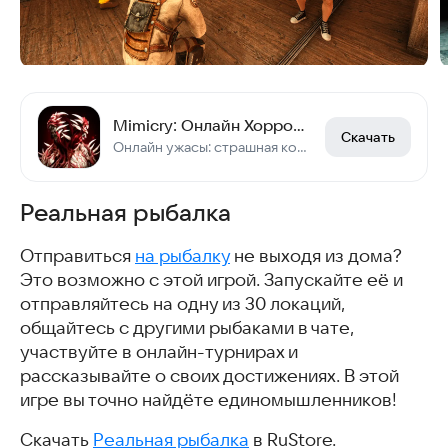
Mimicry: Онлайн Хоррор Экшен
Скачать
Онлайн ужасы: страшная королевская битва на выживание 8 vs 1
Реальная рыбалка
Отправиться
на рыбалку
не выходя из дома?
Это возможно с этой игрой. Запускайте её и
отправляйтесь на одну из 30 локаций,
общайтесь с другими рыбаками в чате,
участвуйте в онлайн-турнирах и
рассказывайте о своих достижениях. В этой
игре вы точно найдёте единомышленников!
Скачать
Реальная рыбалка
в RuStore.