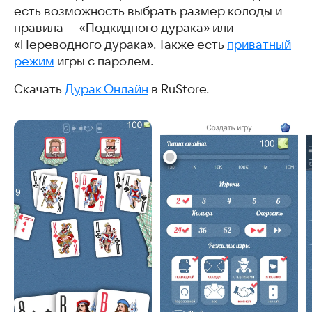
есть возможность выбрать размер колоды и
правила — «Подкидного дурака» или
«Переводного дурака». Также есть
приватный
режим
игры с паролем.
Скачать
Дурак Онлайн
в RuStore.