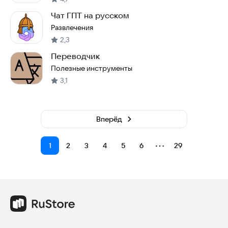
Чат ГПТ на русском
Развлечения
2,3
Переводчик
Полезные инструменты
3,1
Вперёд
⋯
1
2
3
4
5
6
29