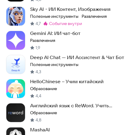
Sky AI・ИИ Контент, Изображения
Полезные инструменты
Развлечения
·
4,7
событие внутри
Метка
:
Gemini AI: ИИ чат-бот
Развлечения
1,9
Deep AI Chat — ИИ Ассистент & Чат Бот
Полезные инструменты
4,3
HelloChinese – Учим китайский
Образование
4,4
Английский язык с ReWord. Учить
английские слова
Образование
4,8
MashaAI