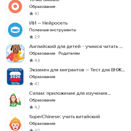
Образование
4,1
ИИ — Нейросеть
Полезные инструменты
2,9
Английский для детей・учимся читать и
учим буквы
Образование
Родителям
·
4,6
Экзамен для мигрантов — Тест для ВНЖ,
РВП, Патент
Образование
4,1
Сәлам: приложение для изучения
татарского языка
Образование
4,2
SuperChinese: учить китайский
Образование
4,7