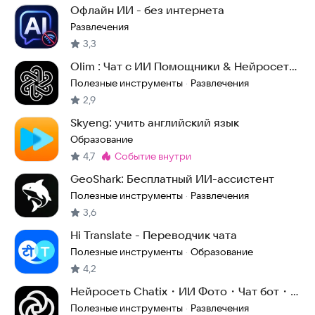
Офлайн ИИ - без интернета
Развлечения
3,3
Olim : Чат с ИИ Помощники & Нейросеть
5.5
Полезные инструменты
Развлечения
·
2,9
Skyeng: учить английский язык
Образование
4,7
событие внутри
Метка
:
GeoShark: Бесплатный ИИ-ассистент
Полезные инструменты
Развлечения
·
3,6
Hi Translate - Переводчик чата
Полезные инструменты
Образование
·
4,2
Нейросеть Chatix・ИИ Фото・Чат бот・
Голосовой чат
Полезные инструменты
Развлечения
·