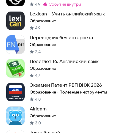
4,9
событие внутри
Метка
:
Lexican – Учить английский язык
Образование
4,9
Переводчик без интернета
Образование
2,4
Полиглот 16. Английский язык
Образование
4,7
Экзамен Патент РВП ВНЖ 2026
Образование
Полезные инструменты
·
4,8
Airlearn
Образование
3,0
Точка Знаний