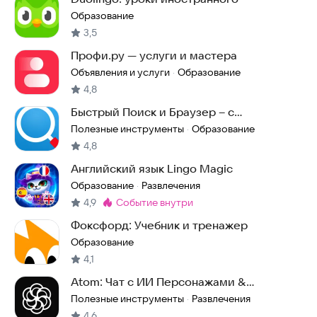
Образование
3,5
Профи.ру — услуги и мастера
Объявления и услуги
Образование
·
4,8
Быстрый Поиск и Браузер – с
бесплатным ИИ
Полезные инструменты
Образование
·
4,8
Английский язык Lingo Magic
Образование
Развлечения
·
4,9
событие внутри
Метка
:
Фоксфорд: Учебник и тренажер
Образование
4,1
Atom: Чат с ИИ Персонажами &
Нейросеть ГПТ 5
Полезные инструменты
Развлечения
·
4,6