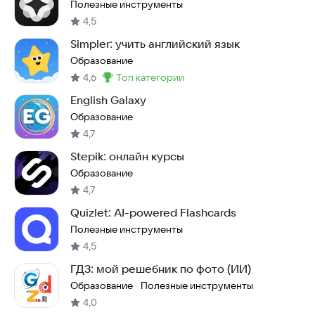
Полезные инструменты
4,5
Simpler: учить английский язык
Образование
4,6
топ категории
Метка
:
English Galaxy
Образование
4,7
Stepik: онлайн курсы
Образование
4,7
Quizlet: AI-powered Flashcards
Полезные инструменты
4,5
ГДЗ: мой решебник по фото (ИИ)
Образование
Полезные инструменты
·
4,0