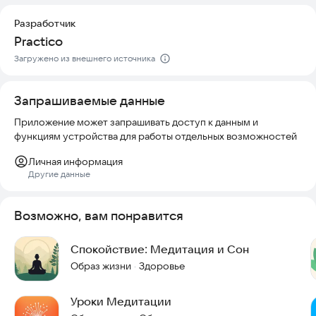
успокаивающую мелодию. Мы не рекомендуем слушать
практики во время движения. Вы будете погружены в аудио-
Разработчик
задания и станете менее внимательны к дороге и
Practico
окружающим событиям, что может быть небезопасно.
Загружено из внешнего источника
Попробуйте приложение прямо сейчас и начните свой путь
к спокойствию.
Запрашиваемые данные
Приложение может запрашивать доступ к данным и
функциям устройства для работы отдельных возможностей
Личная информация
Другие данные
Возможно, вам понравится
Спокойствие: Медитация и Сон
Образ жизни
Здоровье
·
Уроки Медитации