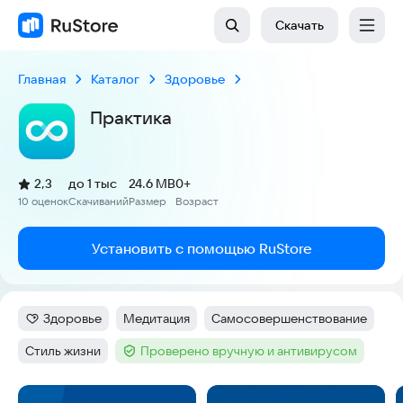
Скачать
Главная
Каталог
Здоровье
Практика
(
)
2,3
до 1 тыс
24.6 MB
0+
Рейтинг:
10 оценок
Скачиваний
Размер
Возраст
:
:
:
Установить с помощью RuStore
Здоровье
Медитация
Самосовершенствование
Категория
:
Тег
:
Тег
:
Стиль жизни
Проверено вручную и антивирусом
Тег
:
Тег
:
Скриншоты