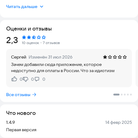
осознанное питание, цифровой детокс — и множество
Читать дальше
других курсов в приложении. Уроки от профессионалов
своего дела.
Оценки и отзывы
Приложение безопасно, удобно и актуально. Оно работает
стабильно, не требует сложных настроек и подходит для
Рейтинг:
2,3
любого уровня подготовки. Вы можете использовать его в
10 оценок
・7 отзывов
любое время, даже без интернета, если скачали материалы
заранее. Данные пользователей защищены, а интерфейс
Сергей
Изменён 31 июл 2026
интуитивно понятен, что исключает риск ошибок при
Зачем добавили сюда приложение, которое
использовании.
недоступно для оплаты в России. Что за идиотизм
Ежедневная медитация помогает справиться со стрессом,
0
0
0
Нравится:
Не нравится:
улучшает качество сна и повышает работоспособность.
Медитация — это простой и эффективный способ жить
Все отзывы
счастливее и осознаннее. Короткие уроки и тематические
курсы с профессиональным гидом научат основам
начинающих и помогут выработать привычку медитировать
Что нового
каждый день.
Версия:
Дата:
1.4.9
14 февр 2025
Скачайте приложение, найдите тихое место, сядьте
Первая версия
поудобнее и слушайте уроки приятным голосом гида под