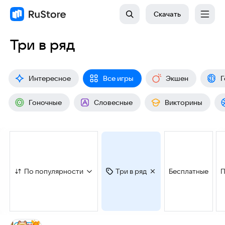
Скачать
Три в ряд
Интересное
Все игры
Экшен
Г
Гоночные
Словесные
Викторины
По популярности
Три в ряд
Бесплатные
П