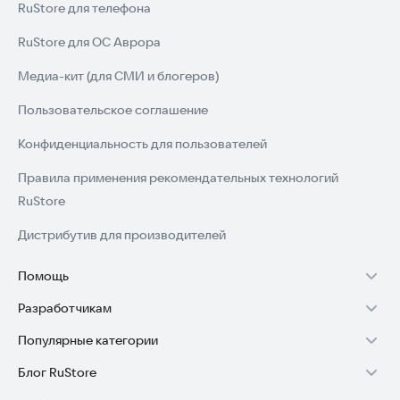
RuStore для телефона
RuStore для ОС Аврора
Медиа-кит (для СМИ и блогеров)
Пользовательское соглашение
Конфиденциальность для пользователей
Правила применения рекомендательных технологий
RuStore
Дистрибутив для производителей
Помощь
Разработчикам
Установка RuStore на TV
Популярные категории
Зарабатывать с RuStore
Установка RuStore на телефон
Блог RuStore
Игры для Android
Стать разработчиком
Установка RuStore в машину