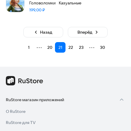
Головоломки
Казуальные
·
Цена:
199,00
₽
Назад
Вперёд
⋯
⋯
1
20
21
22
23
30
RuStore магазин приложений
О RuStore
RuStore для TV