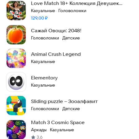
Love Match 18+ Коллекция Девушек
Полная Версия
Казуальные
Головоломки
·
Цена:
129,00
₽
Сажай Овощи: 2048!
Головоломки
Детские
·
Animal Crush Legend
Казуальные
Elementory
Казуальные
Sliding puzzle – Зооалфавит
Головоломки
Детские
·
Match 3 Cosmic Space
Аркады
Казуальные
·
3,6